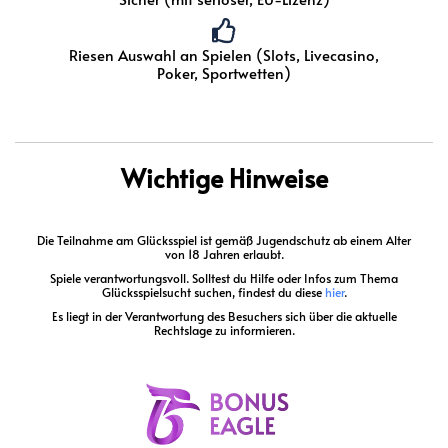
Riesen Auswahl an Spielen (Slots, Livecasino,
Poker, Sportwetten)
Wichtige Hinweise
Die Teilnahme am Glücksspiel ist gemäß Jugendschutz ab einem Alter
von 18 Jahren erlaubt.
Spiele verantwortungsvoll. Solltest du Hilfe oder Infos zum Thema
Glücksspielsucht suchen, findest du diese
hier
.
Es liegt in der Verantwortung des Besuchers sich über die aktuelle
Rechtslage zu informieren.