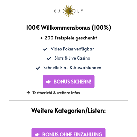
100€ Willkommensbonus (100%)
+ 200 Freispiele geschenkt
Video Poker verfügbar
Slots & Live Casino
Schnelle Ein- & Auszahlungen
BONUS SICHERN!
Testbericht & weitere Infos
Weitere Kategorien/Listen:
BONUS OHNE EINZAHLUNG