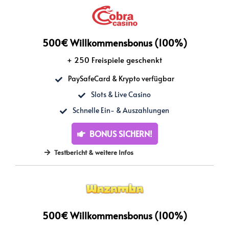
500€ Willkommensbonus (100%)
+ 250 Freispiele geschenkt
PaySafeCard & Krypto verfügbar
Slots & Live Casino
Schnelle Ein- & Auszahlungen
BONUS SICHERN!
Testbericht & weitere Infos
500€ Willkommensbonus (100%)