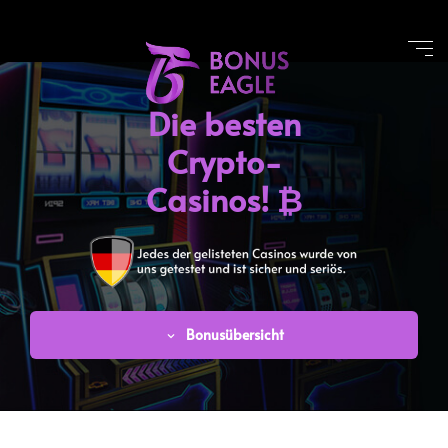
Die
besten
Crypto-
Casinos!
₿
Bonusübersicht