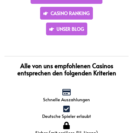
CASINO RANKING
UNSER BLOG
Alle von uns empfohlenen Casinos
entsprechen den folgenden Kriterien
Schnelle Auszahlungen
Deutsche Spieler erlaubt
Sicher (mit seriöser, EU-Lizenz)