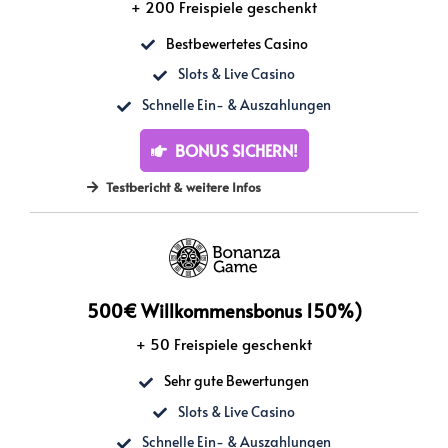
+ 200 Freispiele geschenkt
Bestbewertetes Casino
Slots & Live Casino
Schnelle Ein- & Auszahlungen
BONUS SICHERN!
Testbericht & weitere Infos
500€ Willkommensbonus 150%)
+ 50 Freispiele geschenkt
Sehr gute Bewertungen
Slots & Live Casino
Schnelle Ein- & Auszahlungen