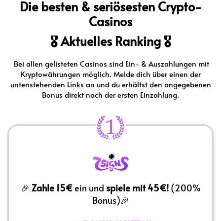
Die besten & seriösesten Crypto-
Casinos
🎖️
Aktuelles Ranking
🎖️
Bei allen gelisteten Casinos sind Ein- & Auszahlungen mit
Kryptowährungen möglich. Melde dich über einen der
untenstehenden Links an und du erhältst den angegebenen
Bonus direkt nach der ersten Einzahlung.
🎉
Zahle 15€
ein und
spiele mit 45€!
(200%
Bonus)🎉